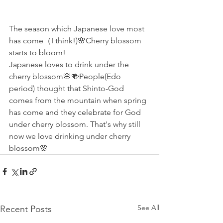
The season which Japanese love most 
has come（I think!)🌸Cherry blossom 
starts to bloom!
Japanese loves to drink under the 
cherry blossom🌸🍻People(Edo 
period) thought that Shinto-God 
comes from the mountain when spring 
has come and they celebrate for God 
under cherry blossom. That's why still 
now we love drinking under cherry 
blossom🌸
See All
Recent Posts