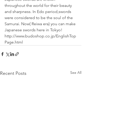
throughout the world for their beauty 
and sharpness. In Edo period,swords 
were considered to be the soul of the 
Samurai. Now( Reiwa era) you can make 
Japanese swords here in Tokyo!
http://www.budoshop.co.jp/EnglishTop
Page.html
See All
Recent Posts